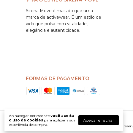
Sirena Move é mais do que uma
marca de activewear. É um estilo de
vida que pulsa com vitalidade,
elegância e autenticidade.
FORMAS DE PAGAMENTO
Ao navegar por este site
você aceita
Aceitar e fechar
o uso de cookies
para agilizar a sua
Sirena Move - Activewear com design autoral
experiência de compra.
©2026. Sirena Move - 43965799000163. Todos os direitos reser