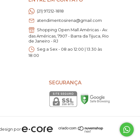
(21) 97212-1818
atendimentosirena@gmail.com
Shopping Open Mall Américas - Av.
das Américas, 7907 - Barra da Tijuca, Rio
de Janeiro - RJ
Seg a Sex - 08 ao 12:00 | 13:30 às
18:00
SEGURANÇA
design por