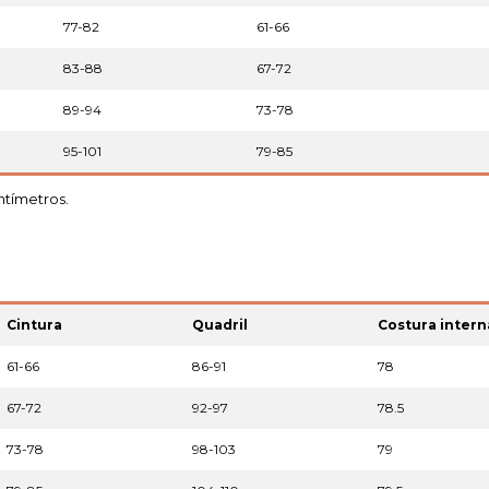
77-82
61-66
83-88
67-72
89-94
73-78
95-101
79-85
ntímetros.
Cintura
Quadril
Costura intern
61-66
86-91
78
67-72
92-97
78.5
73-78
98-103
79