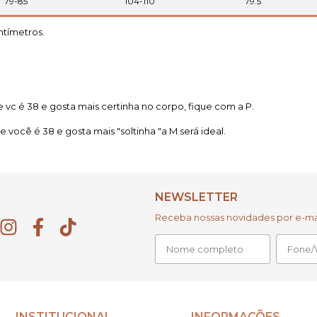
79-85
104-110
79.5
ntímetros.
 vc é 38 e gosta mais certinha no corpo, fique com a P.
 você é 38 e gosta mais "soltinha "a M será ideal.
NEWSLETTER
Receba nossas novidades por e-mai
INSTITUCIONAL
INFORMAÇÕES