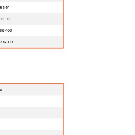
86-91
92-97
98-103
104-110
a