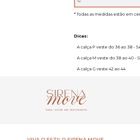
G
* Todas as medidas estão em ce
Dicas:
A calça P veste do 36 ao 38 - Se
A calça M veste do 38 ao 40 - Se
A calça G veste 42 ao 44.
VIVA O ESTILO SIRENA MOVE