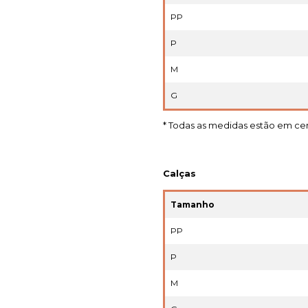
PP
P
M
G
* Todas as medidas estão em ce
Calças
Tamanho
PP
P
M