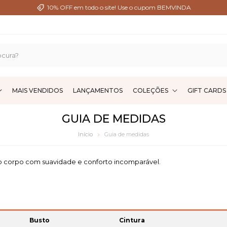
10% OFF em todo o site! Use o cupom BEMVINDA
MAIS VENDIDOS
LANÇAMENTOS
COLEÇÕES
GIFT CARDS
GUIA DE MEDIDAS
Início
Guia de medidas
r o corpo com suavidade e conforto incomparável.
Busto
Cintura